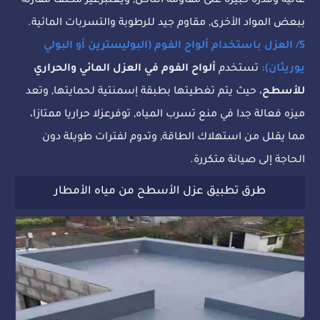
عالية وقدرة كبيرة على مقاومة التاكل, ويعتبرغير مكلف مقارنة
ببعض المواد الأخرى, مقاوم جيد للرطوبة والتسربات المائية.
5/ العزل باستخدام ألواح الفوم (البوليسترين أو البولي
يوريثان):
تستخدم
ألواح الفوم في العزل المائي والحراري
للأسطح
، حيث يتم تغطيتها بطبقة إسمنتية لحمايتها, وتعد
ميزه فعالة جدا في منع تسرب المياه, توفرعزلا حراريا ممتازا،
مما يقلل من استهلاك الطاقة, وتدوم لفترات طويلة دون
الحاجة إلى صيانة متكررة.
طرق تطبيق عزل الأسطح من مياه الأمطار