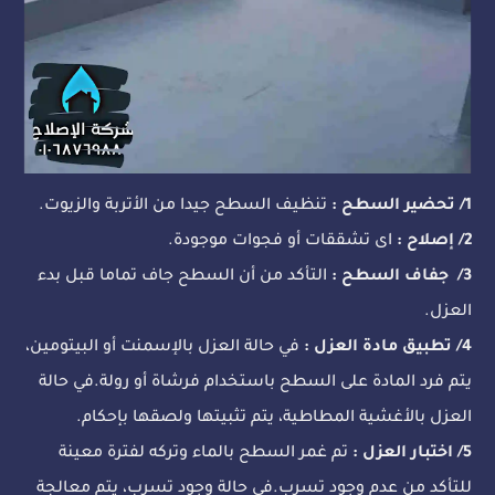
1/ تحضير السطح :
تنظيف السطح جيدا من الأتربة والزيوت.
2/ إصلاح :
اى تشققات أو فجوات موجودة.
3/ جفاف السطح :
التأكد من أن السطح جاف تماما قبل بدء
العزل.
4/ تطبيق مادة العزل :
في حالة العزل بالإسمنت أو البيتومين،
يتم فرد المادة على السطح باستخدام فرشاة أو رولة.في حالة
العزل بالأغشية المطاطية، يتم تثبيتها ولصقها بإحكام.
5/ اختبار العزل :
تم غمر السطح بالماء وتركه لفترة معينة
للتأكد من عدم وجود تسرب.في حالة وجود تسرب، يتم معالجة