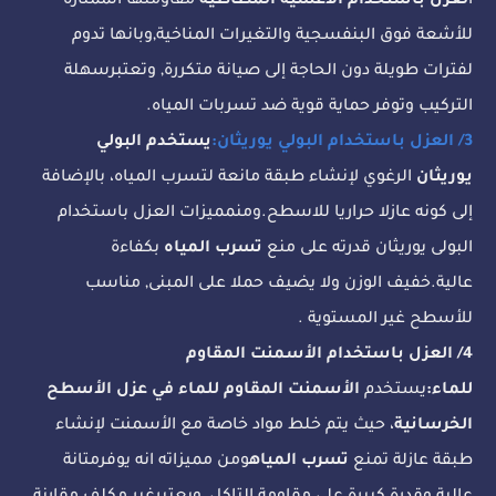
ا
لعزل باستخدام الاغشيه المطاطيه
مقاومتها الممتازة
للأشعة فوق البنفسجية والتغيرات المناخية,وبانها تدوم
لفترات طويلة دون الحاجة إلى صيانة متكررة, وتعتبرسهلة
التركيب وتوفر حماية قوية ضد تسربات المياه.
3/ العزل باستخدام البولي يوريثان:
يستخدم البولي
يوريثان
الرغوي لإنشاء طبقة مانعة لتسرب المياه، بالإضافة
إلى كونه عازلا حراريا للاسطح.ومنمميزات العزل باستخدام
البولى يوريثان قدرته على منع
تسرب المياه
بكفاءة
عالية.خفيف الوزن ولا يضيف حملا على المبنى, مناسب
للأسطح غير المستوية .
4/ العزل باستخدام الأسمنت المقاوم
للماء:
يستخدم
الأسمنت المقاوم للماء في عزل الأسطح
الخرسانية
، حيث يتم خلط مواد خاصة مع الأسمنت لإنشاء
طبقة عازلة تمنع
تسرب المياه
ومن مميزاته انه يوفرمتانة